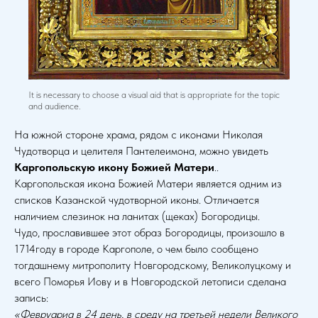
It is necessary to choose a visual aid that is appropriate for the topic
and audience.
На южной стороне храма, рядом с иконами Николая
Чудотворца и целителя Пантелеимона, можно увидеть
Каргопольскую икону Божией Матери
..
Каргопольская икона Божией Матери является одним из
списков Казанской чудотворной иконы. Отличается
наличием слезинок на ланитах (щеках) Богородицы.
Чудо, прославившее этот образ Богородицы, произошло в
1714году в городе Каргополе, о чем было сообщено
тогдашнему митрополиту Новгородскому, Великолуцкому и
всего Поморья Иову и в Новгородской летописи сделана
запись:
«Февруариа в 24 день, в среду на третьей недели Великого