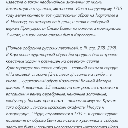
известие о таком необычайном знамении от иконы
Богоматери и о чудесах, митрополит Иов в следующему 1715
году велел принести тот чудотворный образ из Каргополя в
В. Новград, сентемвриа во 8 день; и стоял с соборной
церкви Премудрости Слова Божия того же лета ноемвриа до
7 числа, и в том числе свезен был в Каргополь».
(Полное собрание русских летописей, т. III, стр. 278, 279).
В Каргополе чудотворный образ Богородицы был встречен
крестным ходом и размещён на северном столпе
Христорождественского собора – главной святыни города.
«На лицевой стороне (2-го левого) столпа на тумбе ... в
киоте … чудотворный образ Казанской Божией Матери,
длиною 4, шириною 3,5 вершка, на нем риза со стразами и
вставками и венец серебряные, чеканные золоченые;
клобучец у Богоматери и цата … низаны жемчугом. Кругом
того образа ... писаны красками акафисты Иисусу и
Богородице..." Чудо, случившееся в 1714 г., и происшедшие
исцеления от образа были записаны и хранились в соборе,
здесь же была и грамота новгородского митрополита Иова