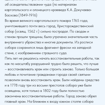
об освидетельствовании чуда.
(по материалам
каргопольского и олонецкого краеведа К.А. Докучаева-
Баскова (1849-1916)
Во время великого каргопольского пожара 1765 года,
уничтожившего почти весь город, Христорождественский
собор (освящ. 1562 г.) сильно пострадал. По сводам и
стенам прошли трещины, была утрачена значительная часть
внутреннего убранства и многие документы. Из росписи
собора сохранился лишь фрагмент фрески на западной
стене, с изображением страшного суда.
Пять лет не решались начать восстановительные работы, так
как по масштабу разрушений трудно было решить, что лучше
– восстанавливать храм или строить заново. Только большая
любовь и почитание гражданами города своей святыни
позволили вновь восстановить храм. Были найдены средства
и в 1778 году три из восьми престолов собора уже были
освящены, хотя только в 1802 году были полностью
закончены восстановительные работы. Город заново обрел
главный храм. На ближнем к входу южном столпе собора