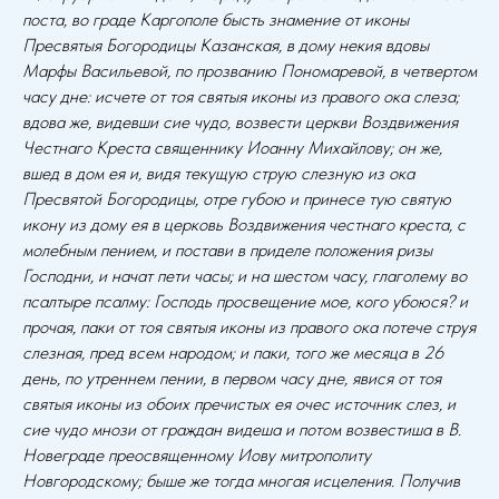
поста, во граде Каргополе бысть знамение от иконы
Пресвятыя Богородицы Казанская, в дому некия вдовы
Марфы Васильевой, по прозванию Пономаревой, в четвертом
часу дне: исчете от тоя святыя иконы из правого ока слеза;
вдова же, видевши сие чудо, возвести церкви Воздвижения
Честнаго Креста священнику Иоанну Михайлову; он же,
вшед в дом ея и, видя текущую струю слезную из ока
Пресвятой Богородицы, отре губою и принесе тую святую
икону из дому ея в церковь Воздвижения честнаго креста, с
молебным пением, и постави в приделе положения ризы
Господни, и начат пети часы; и на шестом часу, глаголему во
псалтыре псалму: Господь просвещение мое, кого убоюся? и
прочая, паки от тоя святыя иконы из правого ока потече струя
слезная, пред всем народом; и паки, того же месяца в 26
день, по утреннем пении, в первом часу дне, явися от тоя
святыя иконы из обоих пречистых ея очес источник слез, и
сие чудо мнози от граждан видеша и потом возвестиша в В.
Новеграде преосвященному Иову митрополиту
Новгородскому; быше же тогда многая исцеления. Получив