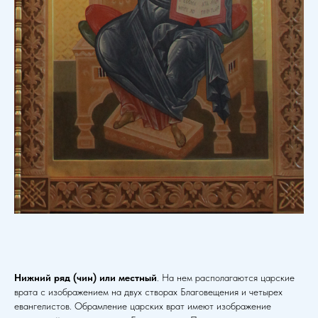
Нижний ряд
(чин)
или местный
. На нем располагаются царские
врата с изображением на двух створах Благовещения и четырех
евангелистов. Обрамление царских врат имеют изображение