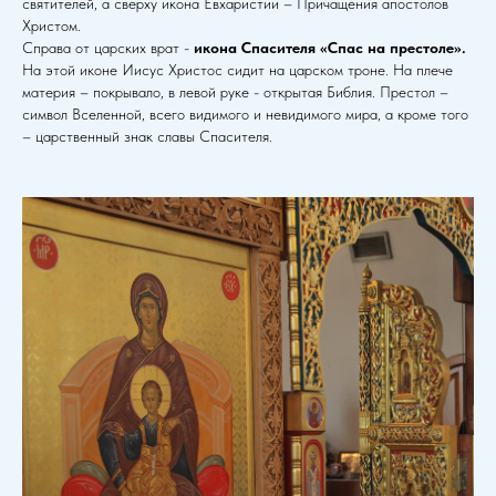
святителей, а сверху икона Евхаристии – Причащения апостолов
Христом.
Справа от царских врат -
икона Спасителя «Спас на престоле».
На этой иконе Иисус Христос сидит на царском троне. На плече
материя – покрывало, в левой руке - открытая Библия. Престол –
символ Вселенной, всего видимого и невидимого мира, а кроме того
– царственный знак славы Спасителя.