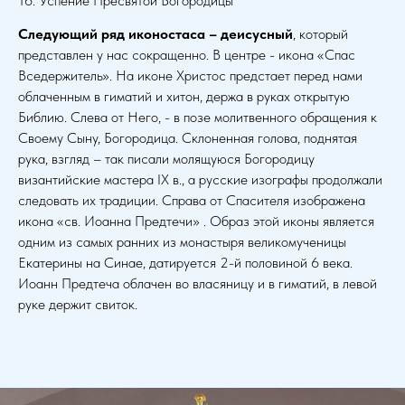
16. Успение Пресвятой Богородицы
Следующий ряд иконостаса – деисусный
, который
представлен у нас сокращенно. В центре - икона «Спас
Вседержитель». На иконе Христос предстает перед нами
облаченным в гиматий и хитон, держа в руках открытую
Библию. Слева от Него, - в позе молитвенного обращения к
Своему Сыну, Богородица. Склоненная голова, поднятая
рука, взгляд – так писали молящуюся Богородицу
византийские мастера IX в., а русские изографы продолжали
следовать их традиции. Справа от Спасителя изображена
икона «св. Иоанна Предтечи» . Образ этой иконы является
одним из самых ранних из монастыря великомученицы
Екатерины на Синае, датируется 2-й половиной 6 века.
Иоанн Предтеча облачен во власяницу и в гиматий, в левой
руке держит свиток.