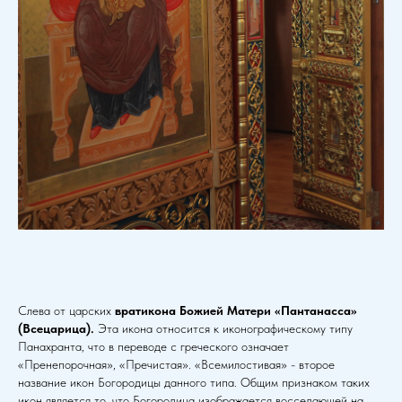
Слева от царских
вратикона Божией Матери «Пантанасса»
(Всецарица).
Эта икона относится к иконографическому типу
Панахранта, что в переводе с греческого означает
«Пренепорочная», «Пречистая». «Всемилостивая» - второе
название икон Богородицы данного типа. Общим признаком таких
икон является то, что Богородица изображается восседающей на