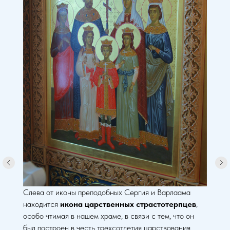
Слева от иконы преподобных Сергия и Варлаама
находится
икона царственных страстотерпцев
,
особо чтимая в нашем храме, в связи с тем, что он
был построен в честь трехсотлетия царствования