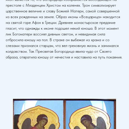
престоле с Младенцем Христом на коленях. Трон символизирует
царственное величие и славу Божией Матери, самой совершенной
из всех рожденных на земле. Образ иконы «Всецарица» находится
на святой горе Афон в Греции. Древнее монастырское предание
гласит, что однажды к иконе подошел некий юноша. В этот момент
лик Богоматери воссиял дивным светом, и невидимая сила
отбросила юношу на пол. В страхе он выбежал из храма и со
слезами признался старцам, что вел греховную жизнь и занимался
колдовством. Так Пресвятая Богородица явила чудо от Своего
образа, отвратила юношу от нечестия и наставила на путь покаяния.